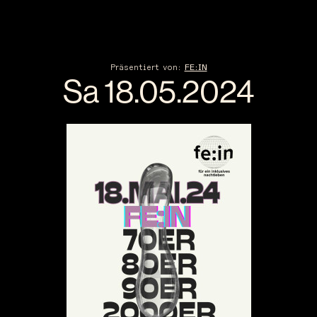
Präsentiert von:
FE:IN
Sa 18.05.
20
24