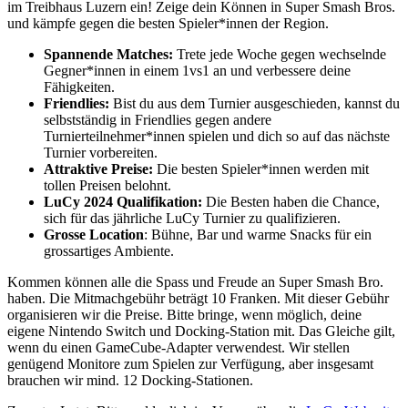
im Treibhaus Luzern ein! Zeige dein Können in Super Smash Bros.
und kämpfe gegen die besten Spieler*innen der Region.
Spannende Matches:
Trete jede Woche gegen wechselnde
Gegner*innen in einem 1vs1 an und verbessere deine
Fähigkeiten.
Friendlies:
Bist du aus dem Turnier ausgeschieden, kannst du
selbstständig in Friendlies gegen andere
Turnierteilnehmer*innen spielen und dich so auf das nächste
Turnier vorbereiten.
Attraktive Preise:
Die besten Spieler*innen werden mit
tollen Preisen belohnt.
LuCy 2024 Qualifikation:
Die Besten haben die Chance,
sich für das jährliche LuCy Turnier zu qualifizieren.
Grosse Location
: Bühne, Bar und warme Snacks für ein
grossartiges Ambiente.
Kommen können alle die Spass und Freude an Super Smash Bro.
haben. Die Mitmachgebühr beträgt 10 Franken. Mit dieser Gebühr
organisieren wir die Preise. Bitte bringe, wenn möglich, deine
eigene Nintendo Switch und Docking-Station mit. Das Gleiche gilt,
wenn du einen GameCube-Adapter verwendest. Wir stellen
genügend Monitore zum Spielen zur Verfügung, aber insgesamt
brauchen wir mind. 12 Docking-Stationen.