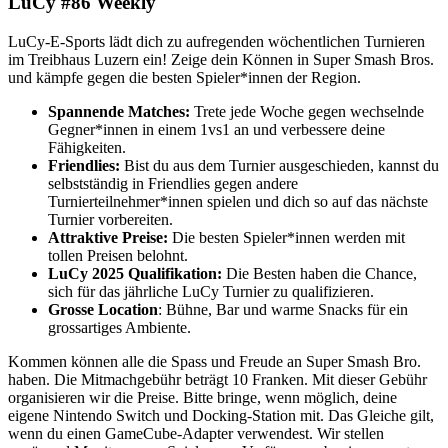
LuCy #86 Weekly
LuCy-E-Sports lädt dich zu aufregenden wöchentlichen Turnieren
im Treibhaus Luzern ein! Zeige dein Können in Super Smash Bros.
und kämpfe gegen die besten Spieler*innen der Region.
Spannende Matches:
Trete jede Woche gegen wechselnde
Gegner*innen in einem 1vs1 an und verbessere deine
Fähigkeiten.
Friendlies:
Bist du aus dem Turnier ausgeschieden, kannst du
selbstständig in Friendlies gegen andere
Turnierteilnehmer*innen spielen und dich so auf das nächste
Turnier vorbereiten.
Attraktive Preise:
Die besten Spieler*innen werden mit
tollen Preisen belohnt.
LuCy 2025 Qualifikation:
Die Besten haben die Chance,
sich für das jährliche LuCy Turnier zu qualifizieren.
Grosse Location
: Bühne, Bar und warme Snacks für ein
grossartiges Ambiente.
Kommen können alle die Spass und Freude an Super Smash Bro.
haben. Die Mitmachgebühr beträgt 10 Franken. Mit dieser Gebühr
organisieren wir die Preise. Bitte bringe, wenn möglich, deine
eigene Nintendo Switch und Docking-Station mit. Das Gleiche gilt,
wenn du einen GameCube-Adapter verwendest. Wir stellen