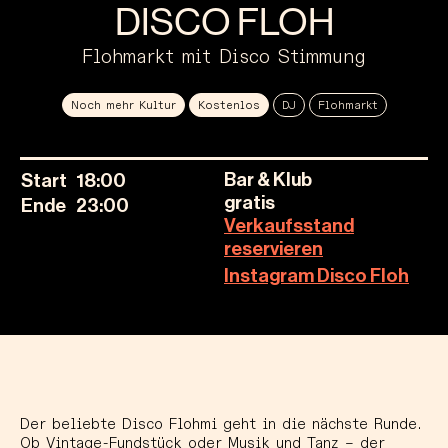
DISCO FLOH
Flohmarkt mit Disco Stimmung
Noch mehr Kultur
Kostenlos
DJ
Flohmarkt
Bar & Klub
Start
18:00
gratis
Ende
23:00
Verkaufsstand
reservieren
Instagram Disco Floh
Der beliebte
Disco Flohmi
geht in die nächste Runde.
Ob Vintage-Fundstück oder Musik und Tanz – der